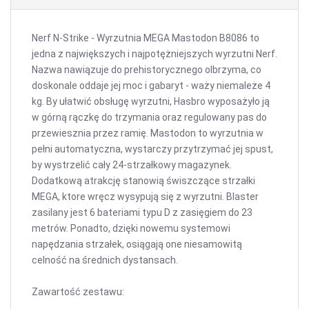
Nerf N-Strike - Wyrzutnia MEGA Mastodon B8086 to
jedna z największych i najpotężniejszych wyrzutni Nerf.
Nazwa nawiązuje do prehistorycznego olbrzyma, co
doskonale oddaje jej moc i gabaryt - waży niemależe 4
kg. By ułatwić obsługę wyrzutni, Hasbro wyposażyło ją
w górną rączkę do trzymania oraz regulowany pas do
przewiesznia przez ramię. Mastodon to wyrzutnia w
pełni automatyczna, wystarczy przytrzymać jej spust,
by wystrzelić cały 24-strzałkowy magazynek.
Dodatkową atrakcję stanowią świszczące strzałki
MEGA, ktore wręcz wysypują się z wyrzutni. Blaster
zasilany jest 6 bateriami typu D z zasięgiem do 23
metrów. Ponadto, dzięki nowemu systemowi
napędzania strzałek, osiągają one niesamowitą
celność na średnich dystansach.
Zawartość zestawu: