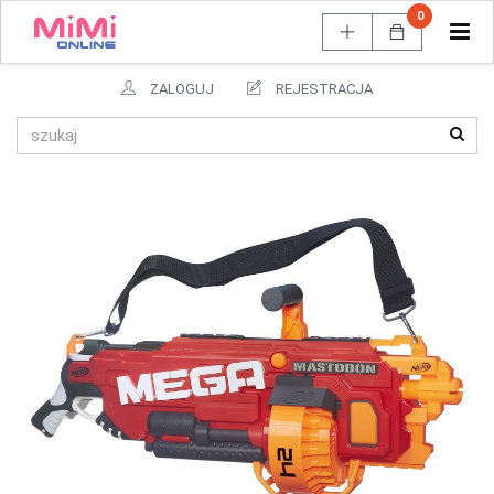
0
Tog
navi
ZALOGUJ
REJESTRACJA