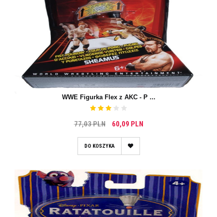
WWE Figurka Flex z AKC - P ...
77,03 PLN
60,09 PLN
DO KOSZYKA