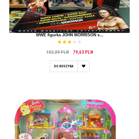
WWE figurka JOHN MORRISON s...
102,09 PLN
79,63 PLN
DO KOSZYKA